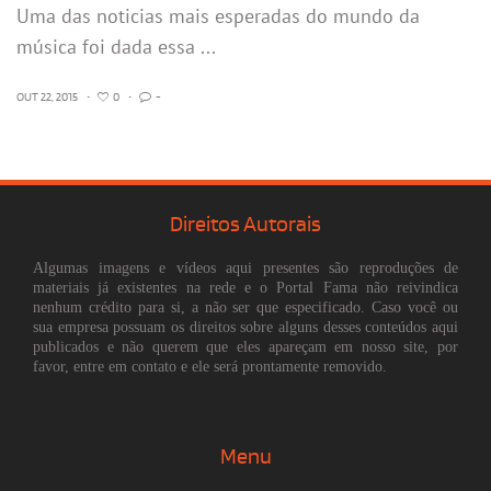
Uma das noticias mais esperadas do mundo da
música foi dada essa ...
OUT 22, 2015
•
0
•
-
Direitos Autorais
Algumas imagens e vídeos aqui presentes são reproduções de
materiais já existentes na rede e o Portal Fama não reivindica
nenhum crédito para si, a não ser que especificado. Caso você ou
sua empresa possuam os direitos sobre alguns desses conteúdos aqui
publicados e não querem que eles apareçam em nosso site, por
favor, entre em contato e ele será prontamente removido.
Menu