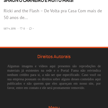
SHAUN O CARNEIRO E MUITO MAIS!
Ricki and the Flash – De Volta pra Casa Com mais de
50 anos de...
SET 4, 2015
•
0
•
-
Direitos Autorais
Algumas imagens e vídeos aqui presentes são reproduções de
materiais já existentes na rede e o Portal Fama não reivindica
nenhum crédito para si, a não ser que especificado. Caso você ou
sua empresa possuam os direitos sobre alguns desses conteúdos aqui
publicados e não querem que eles apareçam em nosso site, por
favor, entre em contato e ele será prontamente removido.
Menu