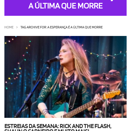
A ÚLTIMA QUE MORRE
OLHA ISSO!
EU QUERO!
HOME
TAG ARCHIVE FOR: A ESPERANÇA É A ÚLTIMA QUE MORRE
ESTREIAS DA SEMANA: RICK AND THE FLASH,