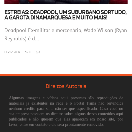
ESTREIAS: DEADPOOL, UM SUBURBANO SORTUDO,
A GAROTA DINAMARQUESA E MUITO MAIS!
Deadpool Ex-militar e mercenário, Wade Wilson (Ryan
Reynolds) é d...
FEV 12, 2016
•
0
•
-
Direitos Autorais
Algumas imagens e vídeos aqui presentes são reproduções de
materiais já existentes na rede e o Portal Fama não reivindica
nenhum crédito para si, a não ser que especificado. Caso você ou
sua empresa possuam os direitos sobre alguns desses conteúdos aqui
publicados e não querem que eles apareçam em nosso site, por
favor, entre em contato e ele será prontamente removido.