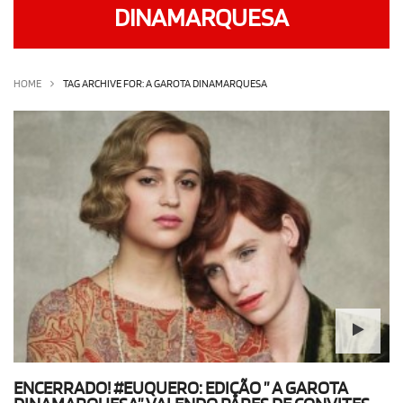
DINAMARQUESA
OLHA ISSO!
EU QUERO!
HOME
TAG ARCHIVE FOR: A GAROTA DINAMARQUESA
ENCERRADO! #EUQUERO: EDIÇÃO ” A GAROTA