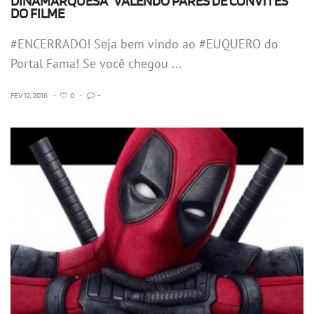
DINAMARQUESA” VALENDO PARES DE CONVITES
DO FILME
#ENCERRADO! Seja bem vindo ao #EUQUERO do
Portal Fama! Se você chegou ...
FEV 12, 2016
•
0
•
-