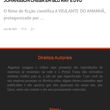
JOHANSSON CHEGA EM BLU RAY E DVD
O filme de ficção científica A VIGILANTE DO AMANHÃ,
protagonizado por ...
JUL 26, 2017
•
0
•
-
Direitos Autorais
Algumas imagens e vídeos aqui presentes são reproduções de
materiais já existentes na rede e o Portal Fama não reivindica
nenhum crédito para si, a não ser que especificado. Caso você ou
sua empresa possuam os direitos sobre alguns desses conteúdos aqui
publicados e não querem que eles apareçam em nosso site, por
favor, entre em contato e ele será prontamente removido.
Menu