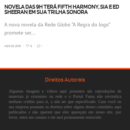
NOVELA DAS 9H TERÁ FIFTH HARMONY, SIA E ED
SHEERAN EM SUA TRILHA SONORA
A nova novela da Rede Globo “A Regra do Jogo”
promete ser...
AGO 25, 2015
•
0
•
-
Direitos Autorais
Algumas imagens e vídeos aqui presentes são reproduções de
materiais já existentes na rede e o Portal Fama não reivindica
nenhum crédito para si, a não ser que especificado. Caso você ou
sua empresa possuam os direitos sobre alguns desses conteúdos aqui
publicados e não querem que eles apareçam em nosso site, por
favor, entre em contato e ele será prontamente removido.