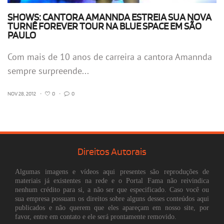
SHOWS: CANTORA AMANNDA ESTREIA SUA NOVA
TURNÊ FOREVER TOUR NA BLUE SPACE EM SÃO
PAULO
Com mais de 10 anos de carreira a cantora Amannda
sempre surpreende...
NOV 28, 2012
•
0
•
0
Direitos Autorais
Algumas imagens e vídeos aqui presentes são reproduções de
materiais já existentes na rede e o Portal Fama não reivindica
nenhum crédito para si, a não ser que especificado. Caso você ou
sua empresa possuam os direitos sobre alguns desses conteúdos aqui
publicados e não querem que eles apareçam em nosso site, por
favor, entre em contato e ele será prontamente removido.