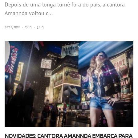
Depois de uma longa turnê fora do país, a cantora
Amannda voltou c...
SET 3, 2012
•
0
•
0
NOVIDADES: CANTORA AMANNDA EMBARCA PARA