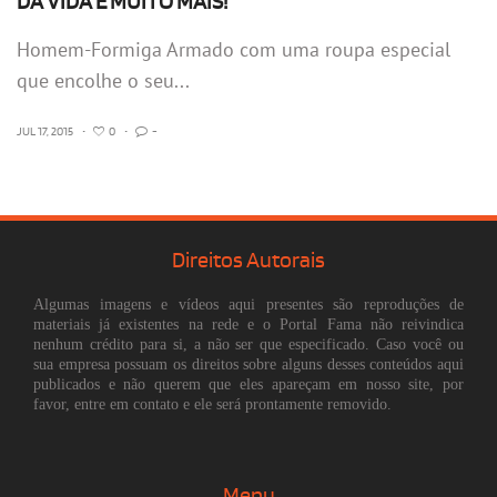
DA VIDA E MUITO MAIS!
Homem-Formiga Armado com uma roupa especial
que encolhe o seu...
JUL 17, 2015
•
0
•
-
Direitos Autorais
Algumas imagens e vídeos aqui presentes são reproduções de
materiais já existentes na rede e o Portal Fama não reivindica
nenhum crédito para si, a não ser que especificado. Caso você ou
sua empresa possuam os direitos sobre alguns desses conteúdos aqui
publicados e não querem que eles apareçam em nosso site, por
favor, entre em contato e ele será prontamente removido.
Menu