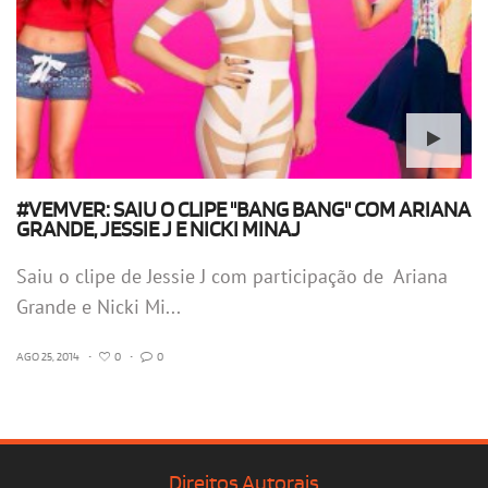
#VEMVER: SAIU O CLIPE "BANG BANG" COM ARIANA
GRANDE, JESSIE J E NICKI MINAJ
Saiu o clipe de Jessie J com participação de Ariana
Grande e Nicki Mi...
AGO 25, 2014
•
0
•
0
Direitos Autorais