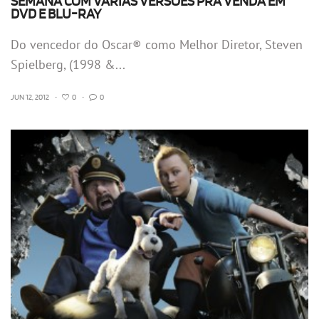
SEMANA COM VÁRIAS VERSÕES PRA VENDA EM
DVD E BLU-RAY
Do vencedor do Oscar® como Melhor Diretor, Steven
Spielberg, (1998 &...
JUN 12, 2012
•
0
•
0