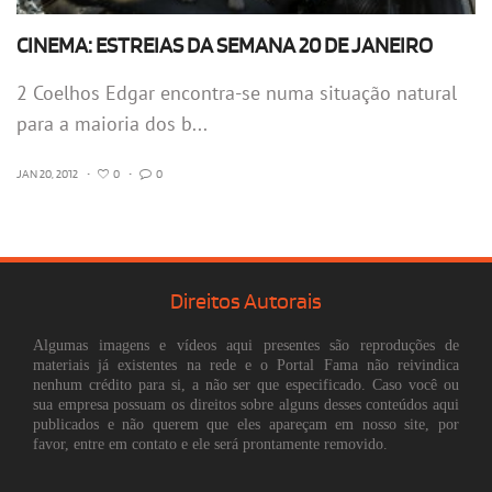
CINEMA: ESTREIAS DA SEMANA 20 DE JANEIRO
2 Coelhos Edgar encontra-se numa situação natural
para a maioria dos b...
JAN 20, 2012
•
0
•
0
Direitos Autorais
Algumas imagens e vídeos aqui presentes são reproduções de
materiais já existentes na rede e o Portal Fama não reivindica
nenhum crédito para si, a não ser que especificado. Caso você ou
sua empresa possuam os direitos sobre alguns desses conteúdos aqui
publicados e não querem que eles apareçam em nosso site, por
favor, entre em contato e ele será prontamente removido.