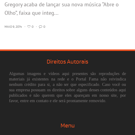
Gregory acaba de lançar sua nova música “Abre o
Olho”, faixa que integ...
MAIO 9, 2014
•
0
•
0
Direitos Autorais
Algumas imagens e vídeos aqui presentes são reproduções de
materiais já existentes na rede e o Portal Fama não reivindica
nenhum crédito para si, a não ser que especificado. Caso você ou
sua empresa possuam os direitos sobre alguns desses conteúdos aqui
publicados e não querem que eles apareçam em nosso site, por
favor, entre em contato e ele será prontamente removido.
Menu