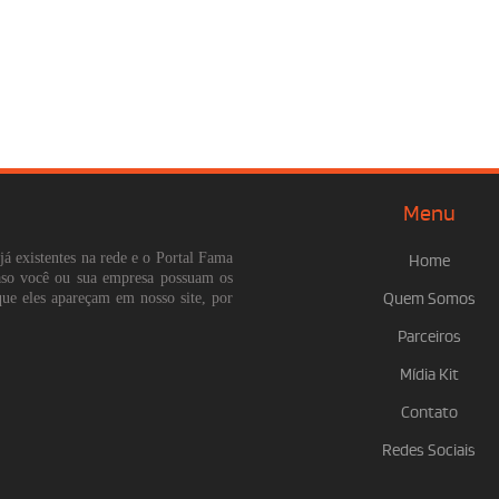
Menu
já existentes na rede e o Portal Fama
Home
Caso você ou sua empresa possuam os
que eles apareçam em nosso site, por
Quem Somos
Parceiros
Mídia Kit
Contato
Redes Sociais