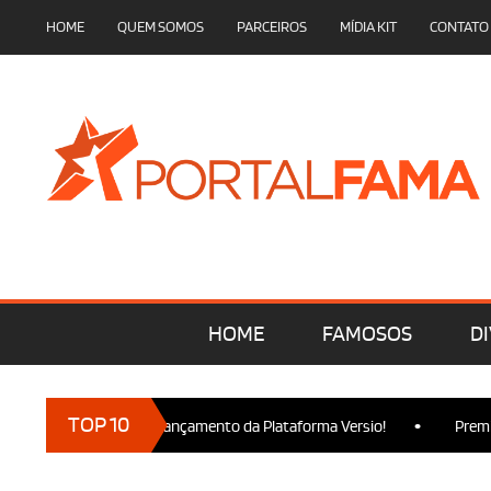
HOME
QUEM SOMOS
PARCEIROS
MÍDIA KIT
CONTATO
HOME
FAMOSOS
DI
•
TOP 10
 marcam presença no Lançamento da Plataforma Versio!
Premier