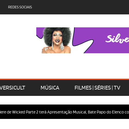
REDES SOCIAIS
VERSICULT
MÚSICA
FILMES | SÉRIES | TV
e de Wicked Parte 2 terá Apresentação Musical, Bate Papo do Elenco com 