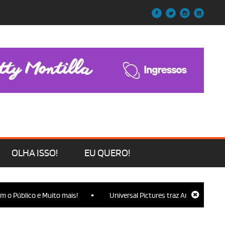
OLHA ISSO!
EU QUERO!
•
o Público e Muito mais!
Universal Pictures traz Ariana Grande, Cy