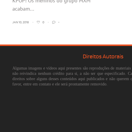
KPOP! Os meninos do grupo MXM
acabam...
JAN 10, 2018
•
0
•
-
Direitos Autorais
Algumas imagens e vídeos aqui presentes são reproduções de materiais 
não reivindica nenhum crédito para si, a não ser que especificado. 
direitos sobre alguns desses conteúdos aqui publicados e não querem 
favor, entre em contato e ele será prontamente removido.