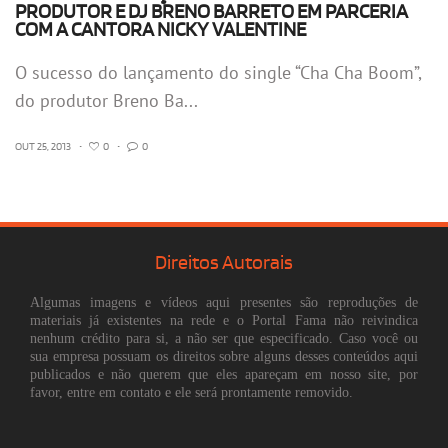
PRODUTOR E DJ BRENO BARRETO EM PARCERIA
COM A CANTORA NICKY VALENTINE
O sucesso do lançamento do single “Cha Cha Boom”,
do produtor Breno Ba...
OUT 25, 2013
•
0
•
0
Direitos Autorais
Algumas imagens e vídeos aqui presentes são reproduções de
materiais já existentes na rede e o Portal Fama não reivindica
nenhum crédito para si, a não ser que especificado. Caso você ou
sua empresa possuam os direitos sobre alguns desses conteúdos aqui
publicados e não querem que eles apareçam em nosso site, por
favor, entre em contato e ele será prontamente removido.