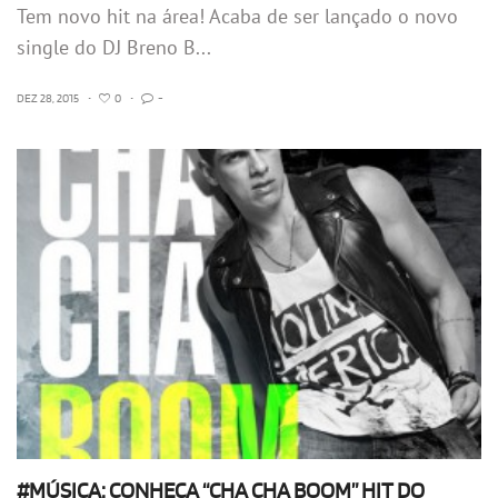
Tem novo hit na área! Acaba de ser lançado o novo
single do DJ Breno B...
DEZ 28, 2015
•
0
•
-
#MÚSICA: CONHEÇA “CHA CHA BOOM” HIT DO