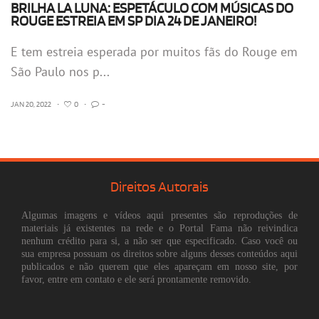
BRILHA LA LUNA: ESPETÁCULO COM MÚSICAS DO
ROUGE ESTREIA EM SP DIA 24 DE JANEIRO!
E tem estreia esperada por muitos fãs do Rouge em
São Paulo nos p...
JAN 20, 2022
•
0
•
-
Direitos Autorais
Algumas imagens e vídeos aqui presentes são reproduções de
materiais já existentes na rede e o Portal Fama não reivindica
nenhum crédito para si, a não ser que especificado. Caso você ou
sua empresa possuam os direitos sobre alguns desses conteúdos aqui
publicados e não querem que eles apareçam em nosso site, por
favor, entre em contato e ele será prontamente removido.