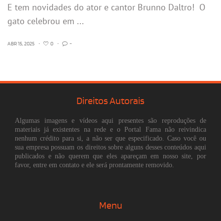
E tem novidades do ator e cantor Brunno Daltro! O
gato celebrou em ...
ABR 15, 2025
•
0
•
-
Direitos Autorais
Algumas imagens e vídeos aqui presentes são reproduções de
materiais já existentes na rede e o Portal Fama não reivindica
nenhum crédito para si, a não ser que especificado. Caso você ou
sua empresa possuam os direitos sobre alguns desses conteúdos aqui
publicados e não querem que eles apareçam em nosso site, por
favor, entre em contato e ele será prontamente removido.
Menu