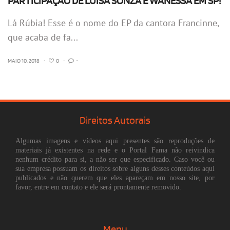
PARTICIPAÇÃO DE LUISA SONZA E WANESSA EM SP!
Lá Rúbia! Esse é o nome do EP da cantora Francinne,
que acaba de fa...
MAIO 10, 2018
•
0
•
-
Direitos Autorais
Algumas imagens e vídeos aqui presentes são reproduções de
materiais já existentes na rede e o Portal Fama não reivindica
nenhum crédito para si, a não ser que especificado. Caso você ou
sua empresa possuam os direitos sobre alguns desses conteúdos aqui
publicados e não querem que eles apareçam em nosso site, por
favor, entre em contato e ele será prontamente removido.
Menu