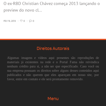
O ex-RBD Christian Chávez começa 2013 lançando o
preview do novo cl...
FEV 15, 2013
•
0
•
0
Direitos Autorais
Algumas imagens e vídeos aqui presentes são reproduções de
materiais já existentes na rede e o Portal Fama não reivindica
nenhum crédito para si, a não ser que especificado. Caso você ou
sua empresa possuam os direitos sobre alguns desses conteúdos aqui
publicados e não querem que eles apareçam em nosso site, por
favor, entre em contato e ele será prontamente removido.
Menu