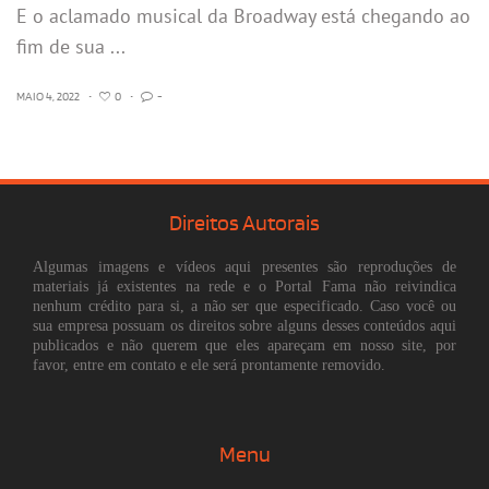
E o aclamado musical da Broadway está chegando ao
fim de sua ...
MAIO 4, 2022
•
0
•
-
Direitos Autorais
Algumas imagens e vídeos aqui presentes são reproduções de
materiais já existentes na rede e o Portal Fama não reivindica
nenhum crédito para si, a não ser que especificado. Caso você ou
sua empresa possuam os direitos sobre alguns desses conteúdos aqui
publicados e não querem que eles apareçam em nosso site, por
favor, entre em contato e ele será prontamente removido.
Menu