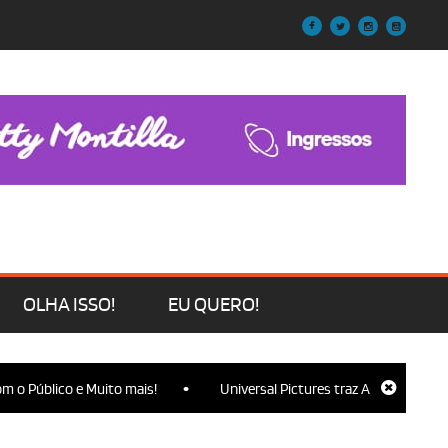
OLHA ISSO!
EU QUERO!
•
o Público e Muito mais!
Universal Pictures traz Ariana Grande, C