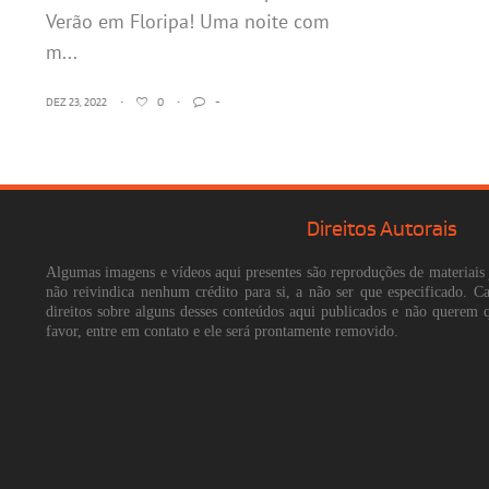
Verão em Floripa! Uma noite com
m...
DEZ 23, 2022
•
0
•
-
Direitos Autorais
Algumas imagens e vídeos aqui presentes são reproduções de materiais 
não reivindica nenhum crédito para si, a não ser que especificado. 
direitos sobre alguns desses conteúdos aqui publicados e não querem 
favor, entre em contato e ele será prontamente removido.