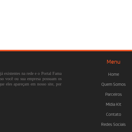
Menu
já existentes na rede e o Portal Fama
Home
Caso você ou sua empresa possuam os
que eles apareçam em nosso site, por
Quem Somos
Parceiros
Mídia Kit
Contato
Redes Sociais