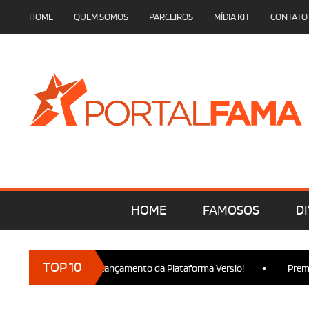
HOME
QUEM SOMOS
PARCEIROS
MÍDIA KIT
CONTATO
HOME
FAMOSOS
DI
•
TOP 10
 marcam presença no Lançamento da Plataforma Versio!
Premier