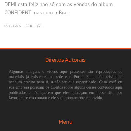
DEMI está feliz não só com as vendas do álbum
CONFIDENT mas com o Bra...
OUT 23, 2015
•
0
•
-
Direitos Autorais
Algumas imagens e vídeos aqui presentes são reproduções de
materiais já existentes na rede e o Portal Fama não reivindica
nenhum crédito para si, a não ser que especificado. Caso você ou
sua empresa possuam os direitos sobre alguns desses conteúdos aqui
publicados e não querem que eles apareçam em nosso site, por
favor, entre em contato e ele será prontamente removido.
Menu