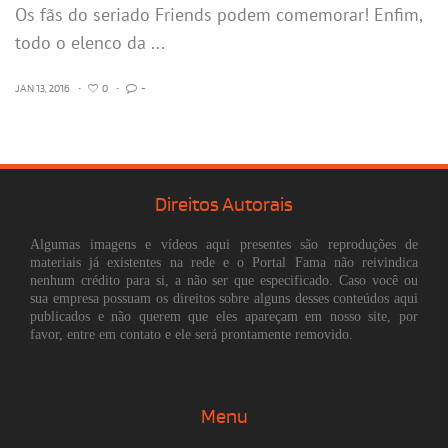
Os fãs do seriado Friends podem comemorar! Enfim,
todo o elenco da ...
JAN 13, 2016
•
0
•
-
Direitos Autorais
Algumas imagens e vídeos aqui presentes são reproduções de
materiais já existentes na rede e o Portal Fama não reivindica
nenhum crédito para si, a não ser que especificado. Caso você ou
sua empresa possuam os direitos sobre alguns desses conteúdos aqui
publicados e não querem que eles apareçam em nosso site, por
favor, entre em contato e ele será prontamente removido.
Menu