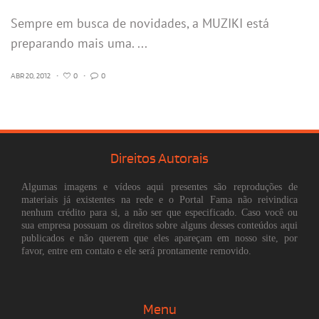
Sempre em busca de novidades, a MUZIKI está
preparando mais uma. ...
ABR 20, 2012
•
0
•
0
Direitos Autorais
Algumas imagens e vídeos aqui presentes são reproduções de
materiais já existentes na rede e o Portal Fama não reivindica
nenhum crédito para si, a não ser que especificado. Caso você ou
sua empresa possuam os direitos sobre alguns desses conteúdos aqui
publicados e não querem que eles apareçam em nosso site, por
favor, entre em contato e ele será prontamente removido.
Menu