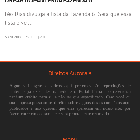
OS PARTICIPANTES DA FAZENDA 6
Léo Dias divulga a lista da Fazenda 6! Será que essa
lista é ver...
ABR 8, 2013
•
0
•
0
Direitos Autorais
Algumas imagens e vídeos aqui presentes são reproduções de
materiais já existentes na rede e o Portal Fama não reivindica
nenhum crédito para si, a não ser que especificado. Caso você ou
sua empresa possuam os direitos sobre alguns desses conteúdos aqui
publicados e não querem que eles apareçam em nosso site, por
favor, entre em contato e ele será prontamente removido.
Menu