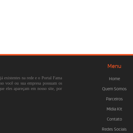
Menu
já existentes na rede e o Portal Fama
Home
Caso você ou sua empresa possuam os
que eles apareçam em nosso site, por
Quem Somos
Parceiros
Mídia Kit
Contato
Redes Sociais