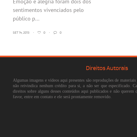
Emoção e alegria foram dois dos
sentimentos vivenciados pelo
público p...
SET 14, 2013
•
0
•
0
Direitos Autorais
Algumas imagens e vídeos aqui presentes são reproduções de materiais 
não reivindica nenhum crédito para si, a não ser que especificado. 
direitos sobre alguns desses conteúdos aqui publicados e não querem 
favor, entre em contato e ele será prontamente removido.