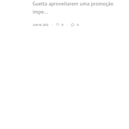
Guetta aproveitarem uma promoção
impe...
JUN 19, 2012
•
0
•
0