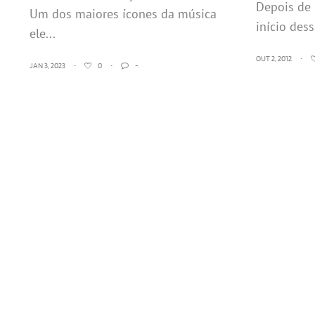
Depois de 
Um dos maiores ícones da música
início des
ele...
OUT 2, 2012
•
JAN 3, 2023
•
0
•
-