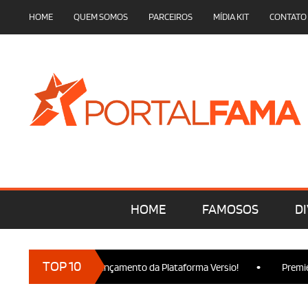
HOME
QUEM SOMOS
PARCEIROS
MÍDIA KIT
CONTATO
HOME
FAMOSOS
DI
•
TOP 10
rcam presença no Lançamento da Plataforma Versio!
Premiere d