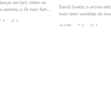
lançar um lyric video no
David Guetta, o artista ele
sa semana, o DJ mais fam...
mais bem sucedido do mun
0
•
0
JUL 2, 2012
•
0
•
0