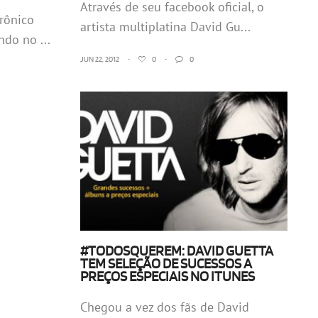
Através de seu facebook oficial, o
trônico
artista multiplatina David Gu...
do no ...
JUN 22, 2012
•
0
•
0
#TODOSQUEREM: DAVID GUETTA
TEM SELEÇÃO DE SUCESSOS A
PREÇOS ESPECIAIS NO ITUNES
Chegou a vez dos fãs de David