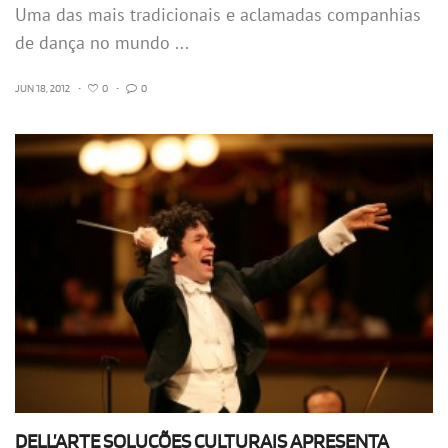
Uma das mais tradicionais e aclamadas companhias
de dança no mundo ...
JUN 18, 2012
•
0
•
0
DELL’ARTE SOLUÇÕES CULTURAIS APRESENTA