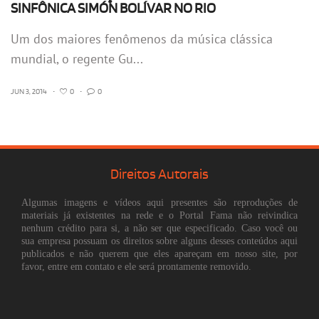
SINFÔNICA SIMÓN BOLÍVAR NO RIO
Um dos maiores fenômenos da música clássica
mundial, o regente Gu...
JUN 3, 2014
•
0
•
0
Direitos Autorais
Algumas imagens e vídeos aqui presentes são reproduções de
materiais já existentes na rede e o Portal Fama não reivindica
nenhum crédito para si, a não ser que especificado. Caso você ou
sua empresa possuam os direitos sobre alguns desses conteúdos aqui
publicados e não querem que eles apareçam em nosso site, por
favor, entre em contato e ele será prontamente removido.