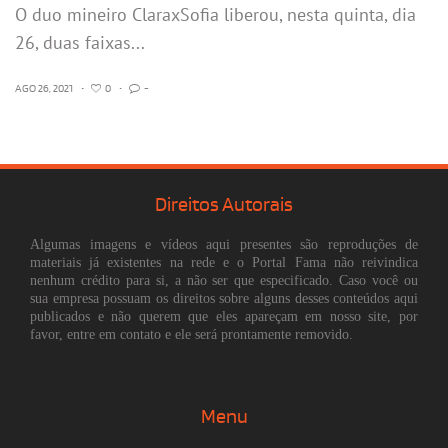
O duo mineiro ClaraxSofia liberou, nesta quinta, dia
26, duas faixas...
AGO 26, 2021
•
0
•
-
Direitos Autorais
Algumas imagens e vídeos aqui presentes são reproduções de
materiais já existentes na rede e o Portal Fama não reivindica
nenhum crédito para si, a não ser que especificado. Caso você ou
sua empresa possuam os direitos sobre alguns desses conteúdos aqui
publicados e não querem que eles apareçam em nosso site, por
favor, entre em contato e ele será prontamente removido.
Menu