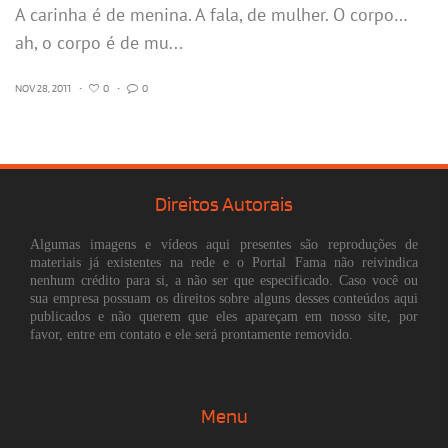
A carinha é de menina. A fala, de mulher. O corpo…
ah, o corpo é de mu...
NOV 28, 2011
•
0
•
0
Direitos Autorais
Algumas imagens e vídeos aqui presentes são reproduções de
materiais já existentes na rede e o Portal Fama não reivindica
nenhum crédito para si, a não ser que especificado. Caso você ou
sua empresa possuam os direitos sobre alguns desses conteúdos aqui
publicados e não querem que eles apareçam em nosso site, por
favor, entre em contato e ele será prontamente removido.
Menu