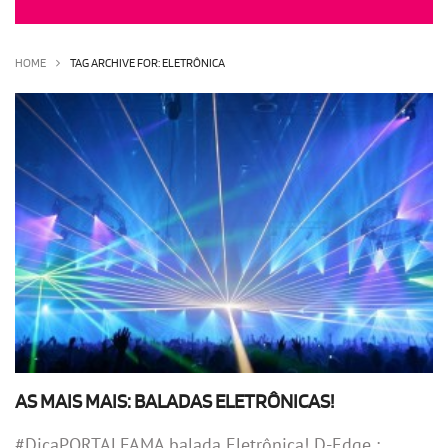
OLHA ISSO!
EU QUERO!
HOME
TAG ARCHIVE FOR: ELETRÔNICA
AS MAIS MAIS: BALADAS ELETRÔNICAS!
#DicaPORTALFAMA balada Eletrônica! D-Edge :