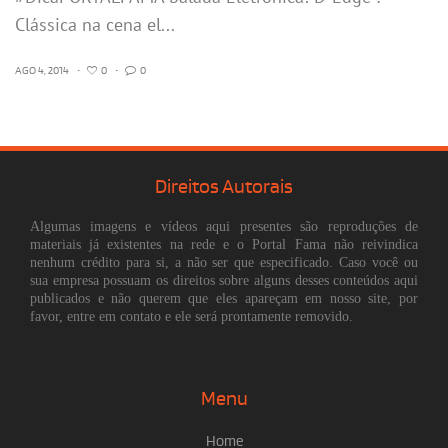
Clássica na cena el...
AGO 4, 2014
•
0
•
0
Direitos Autorais
Algumas imagens e vídeos aqui presentes são reproduções de
materiais já existentes na rede e o Portal Fama não reivindica
nenhum crédito para si, a não ser que especificado. Caso você ou
sua empresa possuam os direitos sobre alguns desses conteúdos aqui
publicados e não querem que eles apareçam em nosso site, por
favor, entre em contato e ele será prontamente removido.
Menu
Home