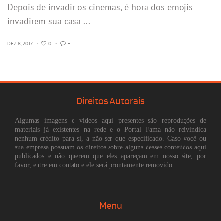
Depois de invadir os cinemas, é hora dos emojis
invadirem sua casa ...
DEZ 8, 2017
•
0
•
-
Direitos Autorais
Algumas imagens e vídeos aqui presentes são reproduções de
materiais já existentes na rede e o Portal Fama não reivindica
nenhum crédito para si, a não ser que especificado. Caso você ou
sua empresa possuam os direitos sobre alguns desses conteúdos aqui
publicados e não querem que eles apareçam em nosso site, por
favor, entre em contato e ele será prontamente removido.
Menu