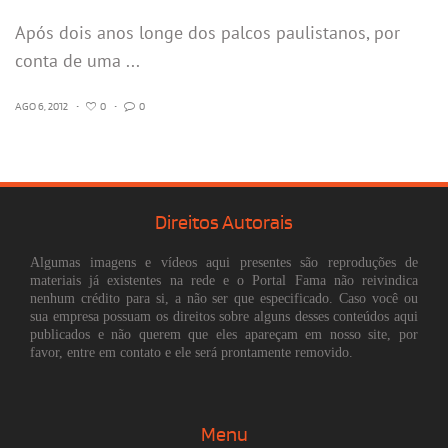
Após dois anos longe dos palcos paulistanos, por
conta de uma ...
AGO 6, 2012
•
0
•
0
Direitos Autorais
Algumas imagens e vídeos aqui presentes são reproduções de
materiais já existentes na rede e o Portal Fama não reivindica
nenhum crédito para si, a não ser que especificado. Caso você ou
sua empresa possuam os direitos sobre alguns desses conteúdos aqui
publicados e não querem que eles apareçam em nosso site, por
favor, entre em contato e ele será prontamente removido.
Menu