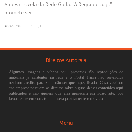
A nova novela da Rede Globo “A Regra do Jogo”
promete ser...
AGO 25, 2015
•
0
•
-
Direitos Autorais
Algumas imagens e vídeos aqui presentes são reproduções de
materiais já existentes na rede e o Portal Fama não reivindica
nenhum crédito para si, a não ser que especificado. Caso você ou
sua empresa possuam os direitos sobre alguns desses conteúdos aqui
publicados e não querem que eles apareçam em nosso site, por
favor, entre em contato e ele será prontamente removido.
Menu