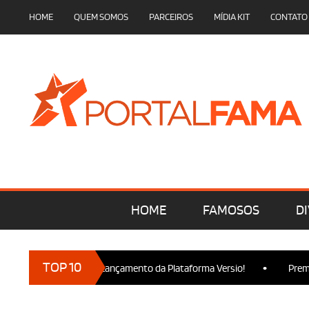
HOME
QUEM SOMOS
PARCEIROS
MÍDIA KIT
CONTATO
HOME
FAMOSOS
DI
•
TOP 10
s marcam presença no Lançamento da Plataforma Versio!
Premie