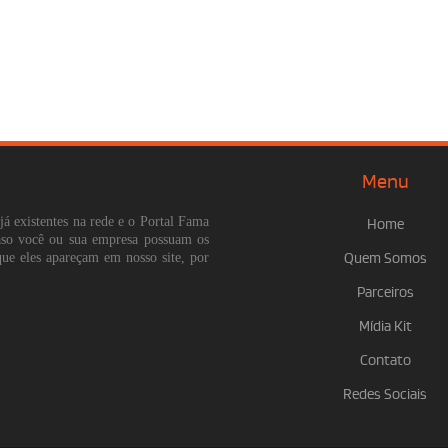
Menu
já existentes na rede e o Portal Fama
Home
Caso você ou sua empresa possuam os
que eles apareçam em nosso site, por
Quem Somos
Parceiros
Mídia Kit
Contato
Redes Sociais