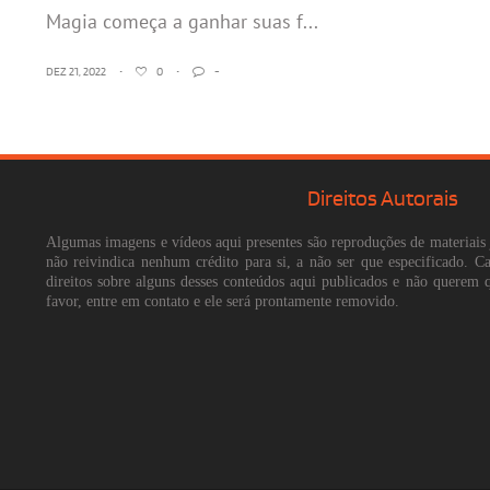
Magia começa a ganhar suas f...
DEZ 21, 2022
•
0
•
-
Direitos Autorais
Algumas imagens e vídeos aqui presentes são reproduções de materiais 
não reivindica nenhum crédito para si, a não ser que especificado. 
direitos sobre alguns desses conteúdos aqui publicados e não querem 
favor, entre em contato e ele será prontamente removido.