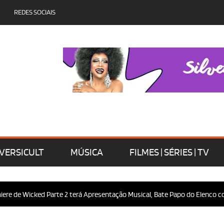
REDES SOCIAIS
VERSICULT
MÚSICA
FILMES | SÉRIES | TV
re de Wicked Parte 2 terá Apresentação Musical, Bate Papo do Elenco com