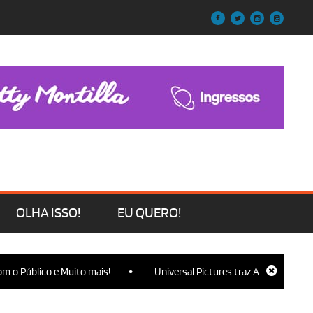
OLHA ISSO!
EU QUERO!
•
 o Público e Muito mais!
Universal Pictures traz Ariana Grande, C