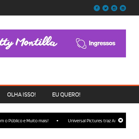
OLHA ISSO!
EU QUERO!
•
o Público e Muito mais!
Universal Pictures traz Ariana Grande, C