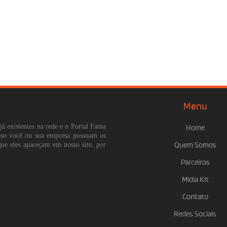
Menu
já existentes na rede e o Portal Fama
Home
Caso você ou sua empresa possuam os
que eles apareçam em nosso site, por
Quem Somos
Parceiros
Mídia Kit
Contato
Redes Sociais