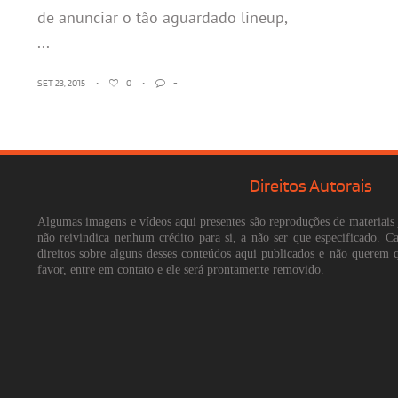
de anunciar o tão aguardado lineup,
...
SET 23, 2015
•
0
•
-
Direitos Autorais
Algumas imagens e vídeos aqui presentes são reproduções de materiais 
não reivindica nenhum crédito para si, a não ser que especificado. 
direitos sobre alguns desses conteúdos aqui publicados e não querem 
favor, entre em contato e ele será prontamente removido.