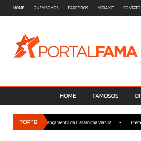
HOME
QUEM SOMOS
PARCEIROS
MÍDIA KIT
CONTATO
HOME
FAMOSOS
DI
•
TOP 10
 marcam presença no Lançamento da Plataforma Versio!
Premier