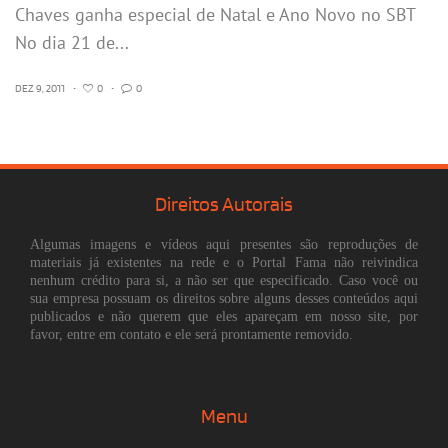
Chaves ganha especial de Natal e Ano Novo no SBT
No dia 21 de...
DEZ 9, 2011
•
0
•
0
Direitos Autorais
Algumas imagens e vídeos aqui presentes são reproduções de
materiais já existentes na rede e o Portal Fama não reivindica
nenhum crédito para si, a não ser que especificado. Caso você ou
sua empresa possuam os direitos sobre alguns desses conteúdos aqui
publicados e não querem que eles apareçam em nosso site, por
favor, entre em contato e ele será prontamente removido.
Menu