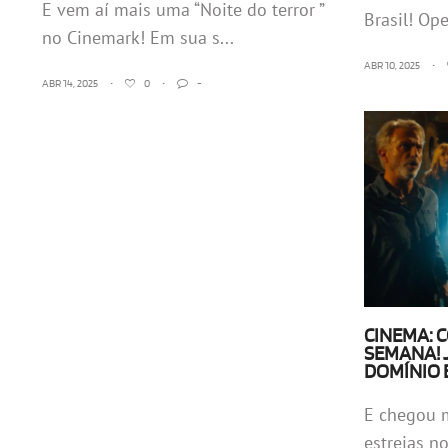
E vem aí mais uma “Noite do terror ”
Brasil! Op
no Cinemark! Em sua s...
ABR 10, 2025
•
ABR 14, 2025
•
0
•
-
CINEMA: 
SEMANA! 
DOMÍNIO 
E chegou 
estreias no