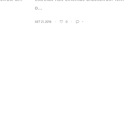
o...
SET 21, 2019
•
0
•
-