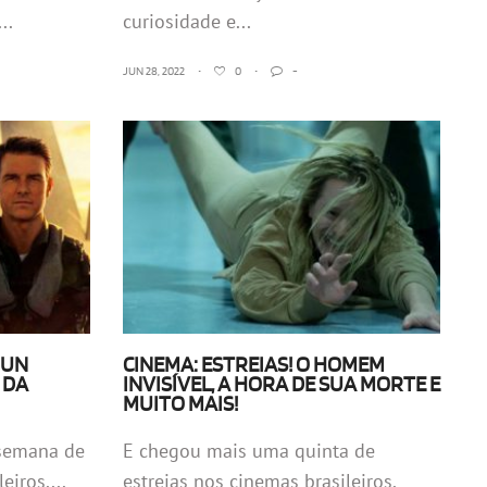
..
curiosidade e...
JUN 28, 2022
•
0
•
-
GUN
CINEMA: ESTREIAS! O HOMEM
 DA
INVISÍVEL, A HORA DE SUA MORTE E
MUITO MAIS!
semana de
E chegou mais uma quinta de
eiros....
estreias nos cinemas brasileiros.