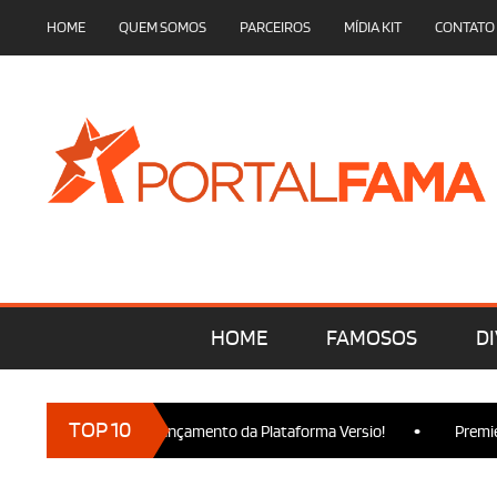
HOME
QUEM SOMOS
PARCEIROS
MÍDIA KIT
CONTATO
HOME
FAMOSOS
DI
•
TOP 10
am presença no Lançamento da Plataforma Versio!
Premiere de 