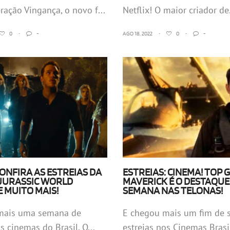
eração Vingança, o novo f...
Netflix! O maior criador de.
0
•
-
AGO 18, 2022
•
0
•
-
CONFIRA AS ESTREIAS DA
ESTREIAS: CINEMA! TOP 
JURASSIC WORLD
MAVERICK É O DESTAQUE
E MUITO MAIS!
SEMANA NAS TELONAS!
mais uma semana de
E chegou mais um fim de 
s cinemas do Brasil. O...
estreias nos Cinemas Brasil