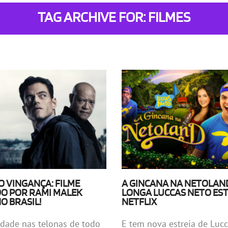
TAG ARCHIVE FOR: FILMES
 VINGANÇA: FILME
A GINCANA NA NETOLAN
O POR RAMI MALEK
LONGA LUCCAS NETO EST
O BRASIL!
NETFLIX
dade nas telonas de todo
E tem nova estreia de Luc