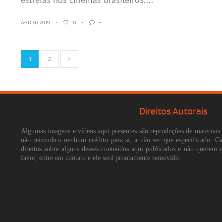
AGO 30, 2019
•
0
•
-
1
2
Direitos Autorais
Algumas imagens e vídeos aqui presentes são reproduções de materiais 
não reivindica nenhum crédito para si, a não ser que especificado. 
direitos sobre alguns desses conteúdos aqui publicados e não querem 
favor, entre em contato e ele será prontamente removido.