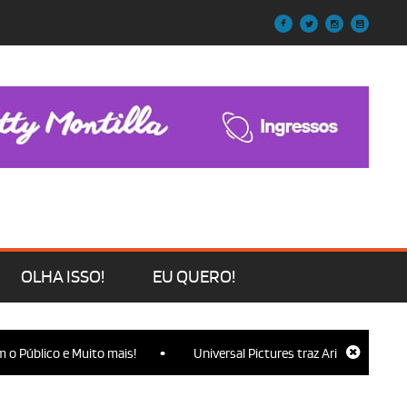
OLHA ISSO!
EU QUERO!
•
ico e Muito mais!
Universal Pictures traz Ariana Grande, Cynthia