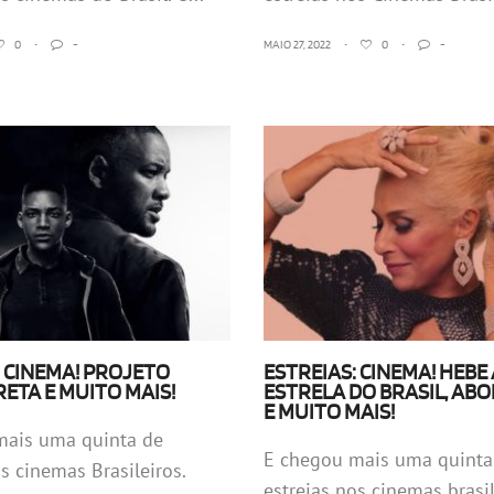
0
•
-
MAIO 27, 2022
•
0
•
-
: CINEMA! PROJETO
ESTREIAS: CINEMA! HEBE 
RETA E MUITO MAIS!
ESTRELA DO BRASIL, AB
E MUITO MAIS!
mais uma quinta de
E chegou mais uma quinta
os cinemas Brasileiros.
estreias nos cinemas brasile