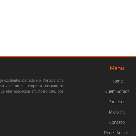
Menu
já existentes na rede e o Portal Fama
Home
Caso você ou sua empresa possuam os
que eles apareçam em nosso site, por
Quem Somos
Parceiros
Mídia Kit
Contato
Redes Sociais