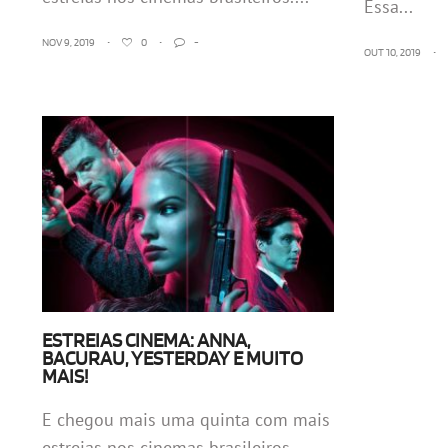
Essa...
NOV 9, 2019
•
0
•
-
OUT 10, 2019
•
ESTREIAS CINEMA: ANNA,
BACURAU, YESTERDAY E MUITO
MAIS!
E chegou mais uma quinta com mais
estreias nos cinemas brasileiros....