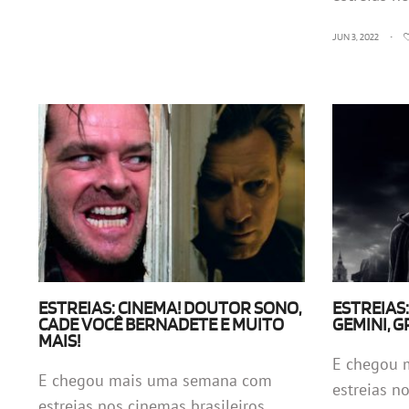
JUN 3, 2022
•
ESTREIAS: CINEMA! DOUTOR SONO,
ESTREIAS
CADE VOCÊ BERNADETE E MUITO
GEMINI, G
MAIS!
E chegou 
E chegou mais uma semana com
estreias n
estreias nos cinemas brasileiros....