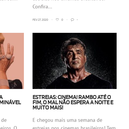
Confira...
FEV 27, 2020
•
0
•
-
A
ESTREIAS: CINEMA! RAMBO ATÉ O
OMINÁVEL
FIM, O MAL NÃO ESPERA A NOITE E
MUITO MAIS!
 de
E chegou mais uma semana de
iros. O...
estreias nos cinemas brasileiros! Tem