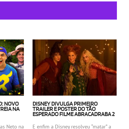
D: NOVO
DISNEY DIVULGA PRIMEIRO
REIA NA
TRAILER E POSTER DO TÃO
ESPERADO FILME ABRACADRABA 2
cas Neto na
E enfim a Disney resolveu “matar” a