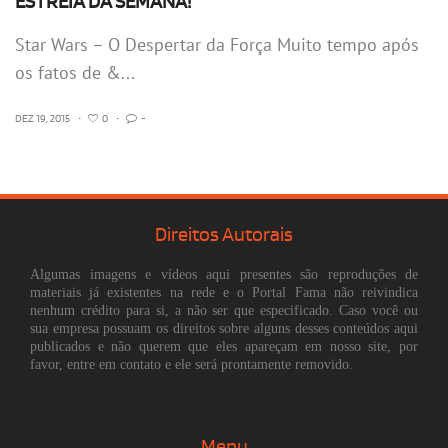
ESTREIA DA SEMANA!
Star Wars – O Despertar da Força Muito tempo após
os fatos de &...
DEZ 19, 2015
•
0
•
-
Direitos Autorais
Algumas imagens e vídeos aqui presentes são reproduções de
materiais já existentes na rede e o Portal Fama não reivindica
nenhum crédito para si, a não ser que especificado. Caso você ou
sua empresa possuam os direitos sobre alguns desses conteúdos aqui
publicados e não querem que eles apareçam em nosso site, por
favor, entre em contato e ele será prontamente removido.
Menu