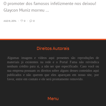
O promoter dos famosos infelizmente nos deixou!
Glaycon Muniz morreu ...
AGO 6, 2014
•
0
•
0
Direitos Autorais
Algumas imagens e vídeos aqui presentes são reproduções de
materiais já existentes na rede e o Portal Fama não reivindica
nenhum crédito para si, a não ser que especificado. Caso você ou
sua empresa possuam os direitos sobre alguns desses conteúdos aqui
publicados e não querem que eles apareçam em nosso site, por
favor, entre em contato e ele será prontamente removido.
Menu