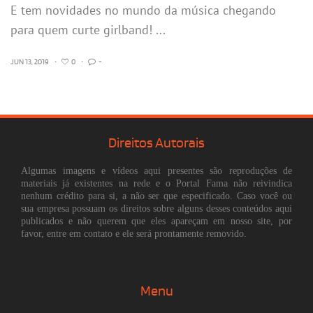
E tem novidades no mundo da música chegando
para quem curte girlband! ...
JUN 13, 2019
•
0
•
-
Direitos Autorais
Algumas imagens e vídeos aqui presentes são reproduções de
materiais já existentes na rede e o Portal Fama não reivindica
nenhum crédito para si, a não ser que especificado. Caso você ou
sua empresa possuam os direitos sobre alguns desses conteúdos aqui
publicados e não querem que eles apareçam em nosso site, por
favor, entre em contato e ele será prontamente removido.
Menu