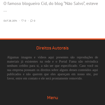
O famoso blogueiro Cid, do blog “Não Salvo“, esteve
...
OUT 28, 2014
•
0
•
0
Direitos Autorais
Algumas imagens e vídeos aqui presentes são reproduções de
materiais já existentes na rede e o Portal Fama não reivindica
nenhum crédito para si, a não ser que especificado. Caso você ou
sua empresa possuam os direitos sobre alguns desses conteúdos aqui
publicados e não querem que eles apareçam em nosso site, por
favor, entre em contato e ele será prontamente removido.
Menu