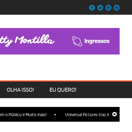
OLHA ISSO!
EU QUERO!
•
o Público e Muito mais!
Universal Pictures traz Ariana Grande, C