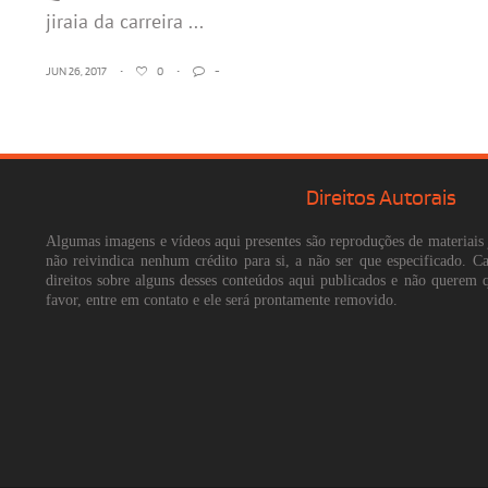
jiraia da carreira ...
JUN 26, 2017
•
0
•
-
Direitos Autorais
Algumas imagens e vídeos aqui presentes são reproduções de materiais 
não reivindica nenhum crédito para si, a não ser que especificado. 
direitos sobre alguns desses conteúdos aqui publicados e não querem 
favor, entre em contato e ele será prontamente removido.