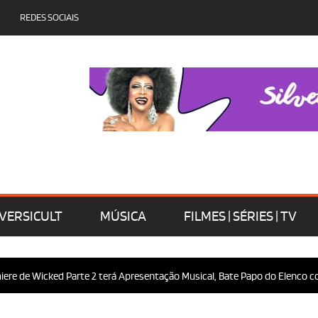
REDES SOCIAIS
VERSICULT
MÚSICA
FILMES | SÉRIES | TV
e de Wicked Parte 2 terá Apresentação Musical, Bate Papo do Elenco com 