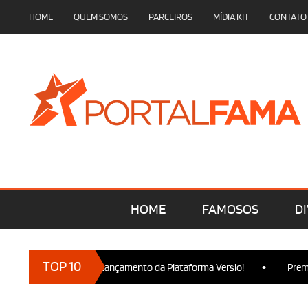
HOME
QUEM SOMOS
PARCEIROS
MÍDIA KIT
CONTATO
HOME
FAMOSOS
DI
•
TOP 10
 marcam presença no Lançamento da Plataforma Versio!
Premier