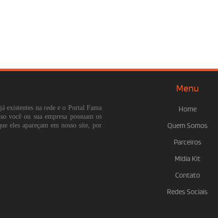
Menu
já existentes na rede e o Portal Fama
Home
Caso você ou sua empresa possuam os
que eles apareçam em nosso site, por
Quem Somos
Parceiros
Mídia Kit
Contato
Redes Sociais