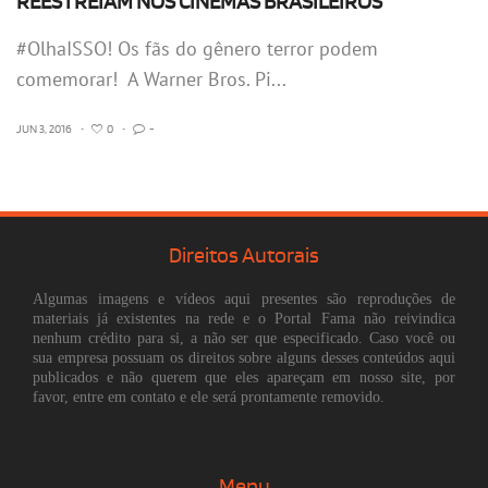
REESTREIAM NOS CINEMAS BRASILEIROS
#OlhaISSO! Os fãs do gênero terror podem
comemorar! A Warner Bros. Pi...
JUN 3, 2016
•
0
•
-
Direitos Autorais
Algumas imagens e vídeos aqui presentes são reproduções de
materiais já existentes na rede e o Portal Fama não reivindica
nenhum crédito para si, a não ser que especificado. Caso você ou
sua empresa possuam os direitos sobre alguns desses conteúdos aqui
publicados e não querem que eles apareçam em nosso site, por
favor, entre em contato e ele será prontamente removido.
Menu