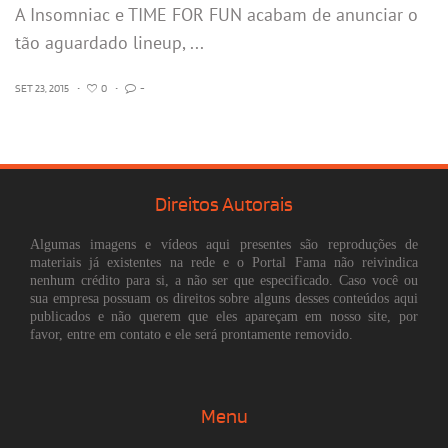
A Insomniac e TIME FOR FUN acabam de anunciar o
tão aguardado lineup, ...
SET 23, 2015
•
0
•
-
Direitos Autorais
Algumas imagens e vídeos aqui presentes são reproduções de
materiais já existentes na rede e o Portal Fama não reivindica
nenhum crédito para si, a não ser que especificado. Caso você ou
sua empresa possuam os direitos sobre alguns desses conteúdos aqui
publicados e não querem que eles apareçam em nosso site, por
favor, entre em contato e ele será prontamente removido.
Menu