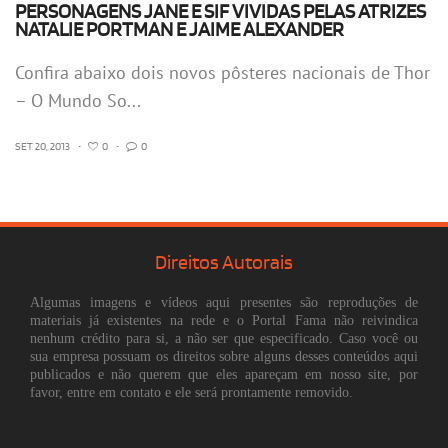
PERSONAGENS JANE E SIF VIVIDAS PELAS ATRIZES
NATALIE PORTMAN E JAIME ALEXANDER
Confira abaixo dois novos pôsteres nacionais de Thor
– O Mundo So...
SET 20, 2013
•
0
•
0
Direitos Autorais
Algumas imagens e vídeos aqui presentes são reproduções de
materiais já existentes na rede e o Portal Fama não reivindica
nenhum crédito para si, a não ser que especificado. Caso você ou
sua empresa possuam os direitos sobre alguns desses conteúdos aqui
publicados e não querem que eles apareçam em nosso site, por
favor, entre em contato e ele será prontamente removido.