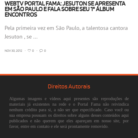
WEBTV PORTAL FAMA: JESUTON SE APRESENTA
EM SÃO PAULO E FALA SOBRE SEU 1° ÁLBUM
ENCONTROS
Pela primeira vez em São Paulo, a talentosa cantora
Jesuton , se ...
NOV 30, 2012
•
0
•
0
Direitos Autorais
Algumas imagens e vídeos aqui presentes são reproduções de
materiais já existentes na rede e o Portal Fama não reivindica
nenhum crédito para si, a não ser que especificado. Caso você ou
sua empresa possuam os direitos sobre alguns desses conteúdos aqui
publicados e não querem que eles apareçam em nosso site, por
favor, entre em contato e ele será prontamente removido.