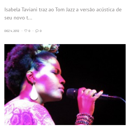
Isabela Taviani traz ao Tom Jazz a versão acústica de
seu novo t...
DEZ 4, 2012
•
0
•
0