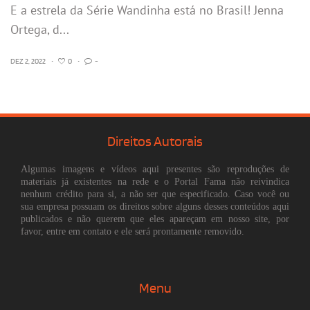
E a estrela da Série Wandinha está no Brasil! Jenna
Ortega, d...
DEZ 2, 2022
•
0
•
-
Direitos Autorais
Algumas imagens e vídeos aqui presentes são reproduções de
materiais já existentes na rede e o Portal Fama não reivindica
nenhum crédito para si, a não ser que especificado. Caso você ou
sua empresa possuam os direitos sobre alguns desses conteúdos aqui
publicados e não querem que eles apareçam em nosso site, por
favor, entre em contato e ele será prontamente removido.
Menu