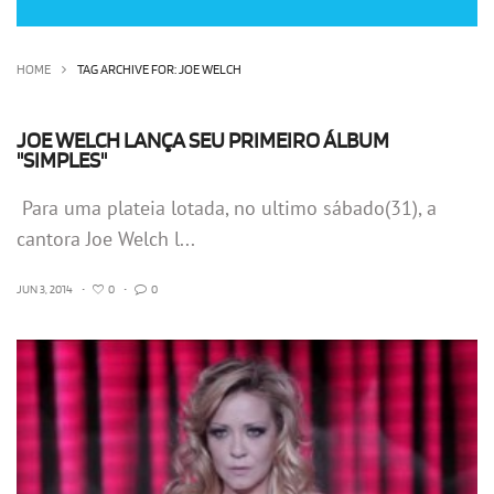
OLHA ISSO!
EU QUERO!
HOME
TAG ARCHIVE FOR: JOE WELCH
JOE WELCH LANÇA SEU PRIMEIRO ÁLBUM
"SIMPLES"
Para uma plateia lotada, no ultimo sábado(31), a
cantora Joe Welch l...
JUN 3, 2014
•
0
•
0