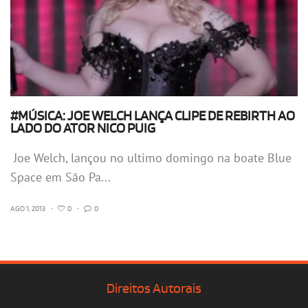
#MÚSICA: JOE WELCH LANÇA CLIPE DE REBIRTH AO
LADO DO ATOR NICO PUIG
Joe Welch, lançou no ultimo domingo na boate Blue
Space em São Pa...
AGO 1, 2013
•
0
•
0
Direitos Autorais