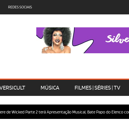
REDES SOCIAIS
VERSICULT
MÚSICA
FILMES | SÉRIES | TV
 de Wicked Parte 2 terá Apresentação Musical, Bate Papo do Elenco com o