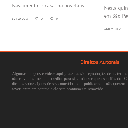
Nascimento, o casal na novela &...
Nesta quin
em São Pau
SET 29, 2012
•
0
•
0
AGO 24, 2012
•
Direitos Autorais
Algumas imagens e vídeos aqui presentes são reproduções de materiais 
não reivindica nenhum crédito para si, a não ser que especificado. 
direitos sobre alguns desses conteúdos aqui publicados e não querem 
favor, entre em contato e ele será prontamente removido.