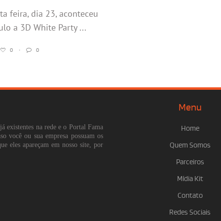
ta feira, dia 23, aconteceu
lo a 3D White Party ...
0
•
0
Menu
já existentes na rede e o Portal Fama
Home
Caso você ou sua empresa possuam os
que eles apareçam em nosso site, por
Quem Somos
Parceiros
Mídia Kit
Contato
Redes Sociais