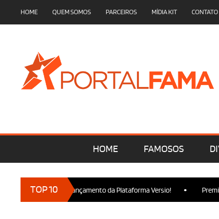
HOME
QUEM SOMOS
PARCEIROS
MÍDIA KIT
CONTATO
HOME
FAMOSOS
DI
•
TOP 10
marcam presença no Lançamento da Plataforma Versio!
Premiere