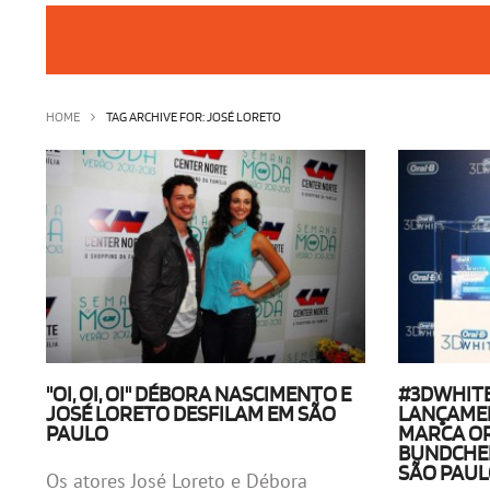
HOME
TAG ARCHIVE FOR: JOSÉ LORETO
"OI, OI, OI" DÉBORA NASCIMENTO E
#3DWHITE
JOSÉ LORETO DESFILAM EM SÃO
LANÇAME
PAULO
MARCA OR
BUNDCHEN
SÃO PAU
Os atores José Loreto e Débora