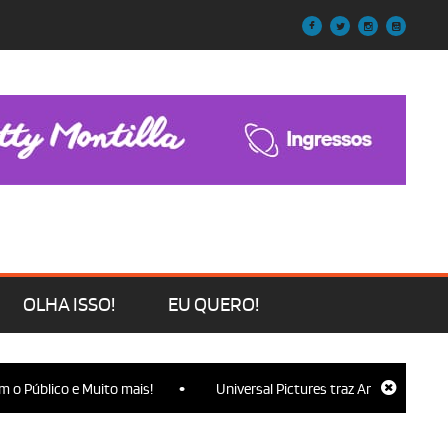
OLHA ISSO!
EU QUERO!
•
 Público e Muito mais!
Universal Pictures traz Ariana Grande, Cy