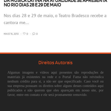
DA MÚSICA LATINA NA ATUALIDADE SE APRESENTA
NO RIO DIAS 28 E 29 DE MAIO
Nos dias 28 e 29 de maio, o Teatro Bradesco recebe a
cantora me...
MAIO 15, 2013
•
0
•
0
Direitos Autorais
Algumas imagens e vídeos aqui presentes são reproduções de
materiais já existentes na rede e o Portal Fama não reivindica
nenhum crédito para si, a não ser que especificado. Caso você ou
sua empresa possuam os direitos sobre alguns desses conteúdos aqui
publicados e não querem que eles apareçam em nosso site, por
favor, entre em contato e ele será prontamente removido.