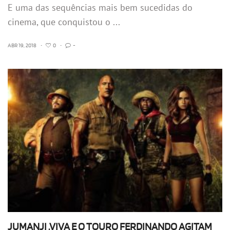
E uma das sequências mais bem sucedidas do
cinema, que conquistou o ...
ABR 19, 2018
•
0
•
-
JUMANJI ,VIVA E O TOURO FERDINANDO AGITAM