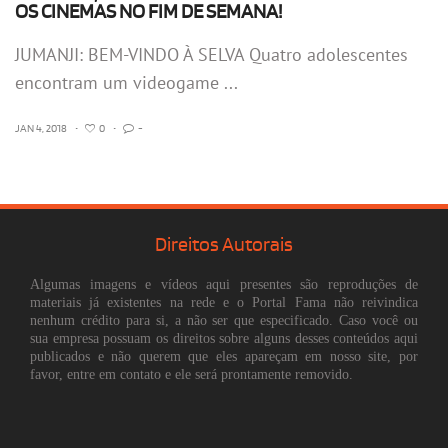
OS CINEMAS NO FIM DE SEMANA!
JUMANJI: BEM-VINDO À SELVA Quatro adolescentes
encontram um videogame ...
JAN 4, 2018
•
0
•
-
Direitos Autorais
Algumas imagens e vídeos aqui presentes são reproduções de
materiais já existentes na rede e o Portal Fama não reivindica
nenhum crédito para si, a não ser que especificado. Caso você ou
sua empresa possuam os direitos sobre alguns desses conteúdos aqui
publicados e não querem que eles apareçam em nosso site, por
favor, entre em contato e ele será prontamente removido.