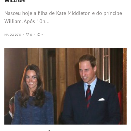
WILLIAM
Nasceu hoje a filha de Kate Middleton e do príncipe
William. Após 10h...
MAIO 2, 2015
•
0
•
-