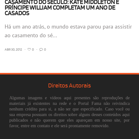
CASAMENTO DO SÉCULO: KATE MIDDLETON E
PRÍNCIPE WILLIAM COMPLETAM UM ANO DE
CASADOS
Há um ano atrás, o mundo estava parou para assistir
ao casamento do sé...
ABR 30, 2012
•
0
•
0
Direitos Autorais
Algumas imagens e vídeos aqui presentes são reproduções de
materiais já existentes na rede e o Portal Fama não reivindica
nenhum crédito para si, a não ser que especificado. Caso você ou
sua empresa possuam os direitos sobre alguns desses conteúdos aqui
publicados e não querem que eles apareçam em nosso site, por
favor, entre em contato e ele será prontamente removido.