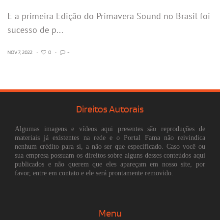
E a primeira Edição do Primavera Sound no Brasil foi
sucesso de p...
NOV 7, 2022
•
0
•
-
Direitos Autorais
Algumas imagens e vídeos aqui presentes são reproduções de
materiais já existentes na rede e o Portal Fama não reivindica
nenhum crédito para si, a não ser que especificado. Caso você ou
sua empresa possuam os direitos sobre alguns desses conteúdos aqui
publicados e não querem que eles apareçam em nosso site, por
favor, entre em contato e ele será prontamente removido.
Menu